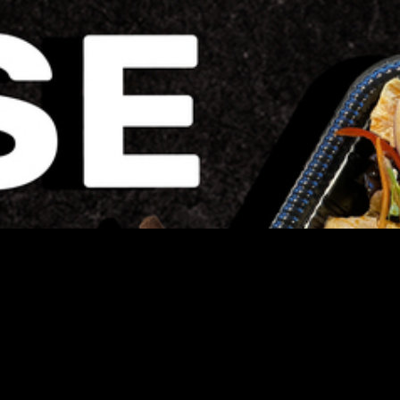
Tips på vilken ordning m
248 kr
Beställ