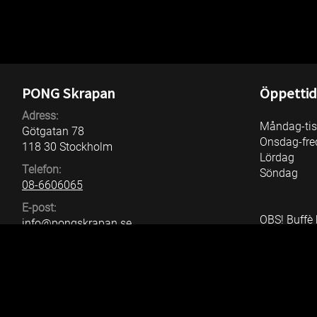
PONG Skrapan
Öppettid
Adress:
Måndag-ti
Götgatan 78
Onsdag-fre
118 30 Stockholm
Lördag
Telefon:
Söndag
08-6606065
E-post:
OBS! Buffè 
info@pongskrapan.se
innan resta
Hemsida:
stängningst
pongskrapan.se